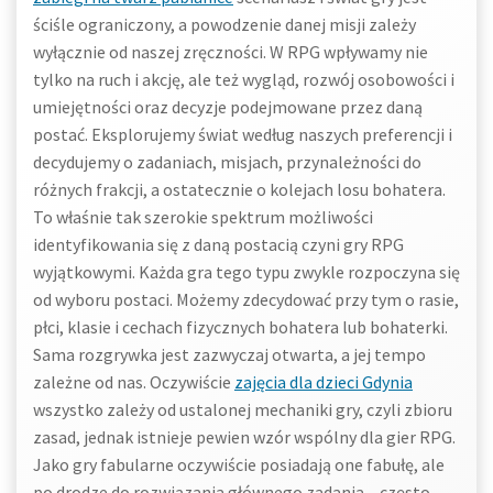
ściśle ograniczony, a powodzenie danej misji zależy
wyłącznie od naszej zręczności. W RPG wpływamy nie
tylko na ruch i akcję, ale też wygląd, rozwój osobowości i
umiejętności oraz decyzje podejmowane przez daną
postać. Eksplorujemy świat według naszych preferencji i
decydujemy o zadaniach, misjach, przynależności do
różnych frakcji, a ostatecznie o kolejach losu bohatera.
To właśnie tak szerokie spektrum możliwości
identyfikowania się z daną postacią czyni gry RPG
wyjątkowymi. Każda gra tego typu zwykle rozpoczyna się
od wyboru postaci. Możemy zdecydować przy tym o rasie,
płci, klasie i cechach fizycznych bohatera lub bohaterki.
Sama rozgrywka jest zazwyczaj otwarta, a jej tempo
zależne od nas. Oczywiście
zajęcia dla dzieci Gdynia
wszystko zależy od ustalonej mechaniki gry, czyli zbioru
zasad, jednak istnieje pewien wzór wspólny dla gier RPG.
Jako gry fabularne oczywiście posiadają one fabułę, ale
po drodze do rozwiązania głównego zadania – często