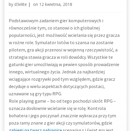
by
d3elite
|
on
12 kwietnia, 2018
Podstawowym zadaniem gier komputerowych i
równocześnie tym, co stanowi o ich globalnej
popularności, jest możliwość wcielania się przez gracza
w rożne role. Symulator lotów to szansa na zostanie
pilotem, gra akcji przenosi w wojenną rzeczywistość, a
strategia stawia gracza w roli dowódcy. Wszystkie te
gatunki gier umożliwiają w pewien sposób prowadzenie
innego, wirtualnego życia. Jednak za najbardziej
wciągające rozgrywki pod tym względem, gdzie gracz
decyduje o wielu aspektach dotyczących postaci,
uznawane są gry typu RPG.
Role playing game – bo od tego pochodzi skrót RPG –
oznacza dosłownie wcielanie się w rolę. Kontrola
bohatera i jego poczynań znacznie wykracza przy tym
poza ramy znane z gier akcji czy symulatorów, gdzie
zabiegi na twarz pabianice
scenariusz i świat gry jest