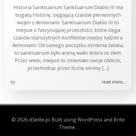
Historia Sanktuarium Sanktuarium Diablo III ma
bogatą historię, sięgającą czasów pierwotnych
wojen z demonami. Sanktuarium Diablo III to
miejsce o fascynującej przeszłości, które sięga
czasów starożytnych konfliktów między ludźmi a
demonami. Od samego początku istnienia świata,
to sanktuarium było areną walki dobra ze złem.
Przez wieki, miejsce to zmieniało swoje oblicze,
przechodząc przez liczne okresy […]
by
read more...
© 2026 d3elite.pl. Built using WordPress and Brite
Theme .