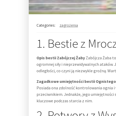
Categories:
zagrożenia
1. Bestie z Mroc
Opis bestii Zabójczej Żaby
Zabójcza Żaba to 
ogromnej siły i nieprzewidywalnych ataków. 
odległości, co czyni ją niezwykle groźną. Wart
Zagadkowe umiejętności bestii Ognisteg
Posiada ona zdolność kontrolowania ognia i w
przeciwnikiem. Jednakże, jego umiejętności 
kluczowe podczas starcia z nim.
2. Potwory z Wy