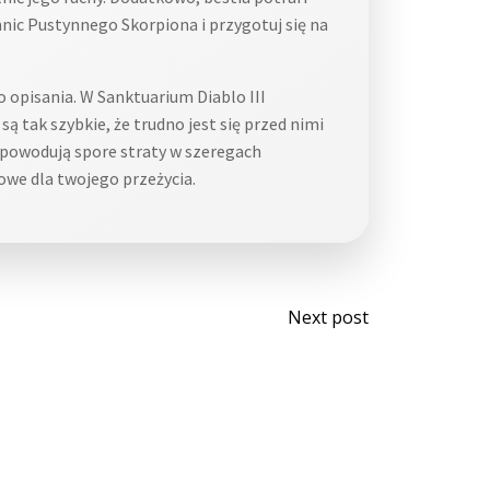
nic Pustynnego Skorpiona i przygotuj się na
o opisania. W Sanktuarium Diablo III
są tak szybkie, że trudno jest się przed nimi
spowodują spore straty w szeregach
zowe dla twojego przeżycia.
Post
Next post
navigati