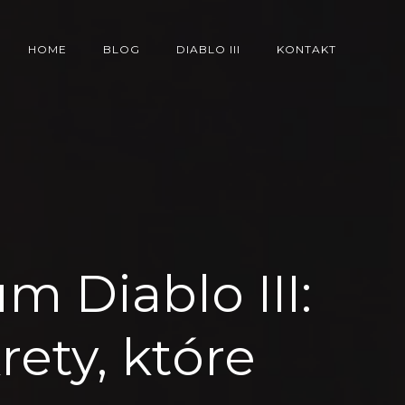
HOME
BLOG
DIABLO III
KONTAKT
m Diablo III:
rety, które