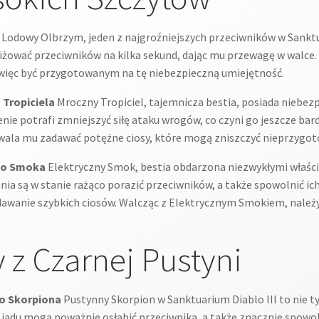
Lodowy Olbrzym, jeden z najgroźniejszych przeciwników w Sanktua
iżować przeciwników na kilka sekund, dając mu przewagę w walce
więc być przygotowanym na tę niebezpieczną umiejętność.
 Tropiciela
Mroczny Tropiciel, tajemnicza bestia, posiada niebez
nie potrafi zmniejszyć siłę ataku wrogów, co czyni go jeszcze ba
ala mu zadawać potężne ciosy, które mogą zniszczyć nieprzygo
ego Smoka
Elektryczny Smok, bestia obdarzona niezwykłymi właści
ia są w stanie rażąco porazić przeciwników, a także spowolnić i
dawanie szybkich ciosów. Walcząc z Elektrycznym Smokiem, należy
 z Czarnej Pustyni
go Skorpiona
Pustynny Skorpion w Sanktuarium Diablo III to nie t
 jadu mogą poważnie osłabić przeciwnika, a także znacznie spowol