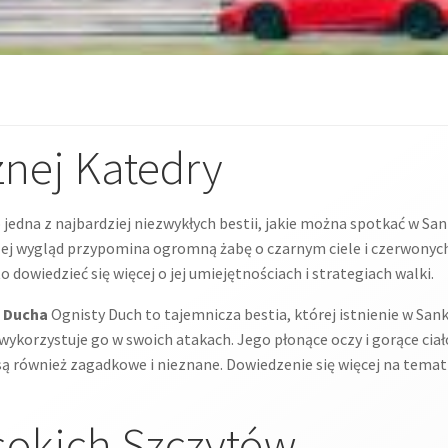
znej Katedry
jedna z najbardziej niezwykłych bestii, jakie można spotkać w San
Jej wygląd przypomina ogromną żabę o czarnym ciele i czerwonyc
o dowiedzieć się więcej o jej umiejętnościach i strategiach walki.
o Ducha
Ognisty Duch to tajemnicza bestia, której istnienie w Sank
ykorzystuje go w swoich atakach. Jego płonące oczy i gorące ciał
są również zagadkowe i nieznane. Dowiedzenie się więcej na tema
sokich Szczytów